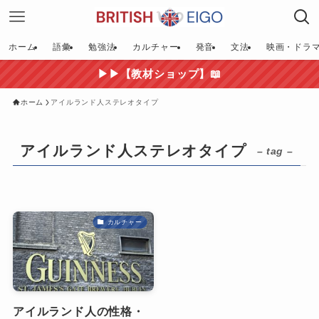
ホーム
語彙
勉強法
カルチャー
発音
文法
映画・ドラ
▶▶【教材ショップ】📖
ホーム
アイルランド人ステレオタイプ
アイルランド人ステレオタイプ
– tag –
カルチャー
アイルランド人の性格・