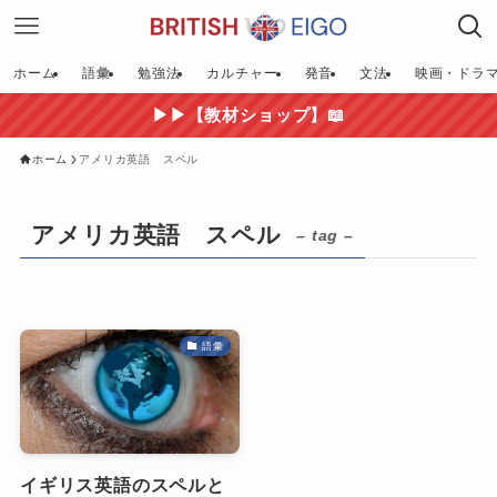
ホーム
語彙
勉強法
カルチャー
発音
文法
映画・ドラ
▶▶【教材ショップ】📖
ホーム
アメリカ英語 スペル
アメリカ英語 スペル
– tag –
語彙
イギリス英語のスペルと