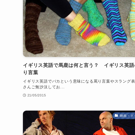
イギリス英語で馬鹿は何と言う？ イギリス英語
り言葉
イギリス英語でバカという意味になる罵り言葉やスラング表
さんご無沙汰してお...
21/05/2015
映画・ド