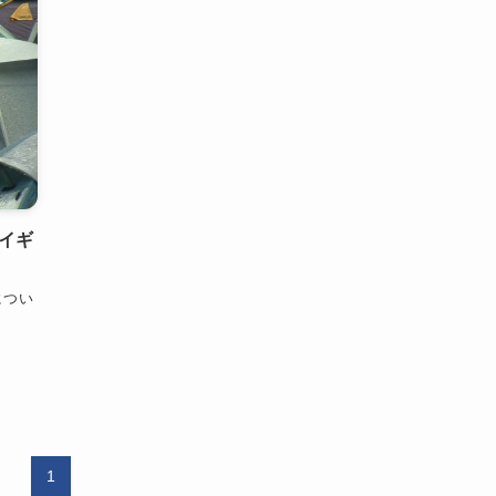
イギ
につい
1