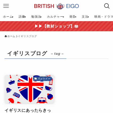
ホーム
語彙
勉強法
カルチャー
発音
文法
映画・ドラ
▶▶【教材ショップ】📖
ホーム
イギリスブログ
イギリスブログ
– tag –
カルチャー
イギリスにあったらきっ