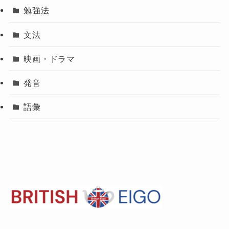
勉強法
文法
映画・ドラマ
発音
語彙