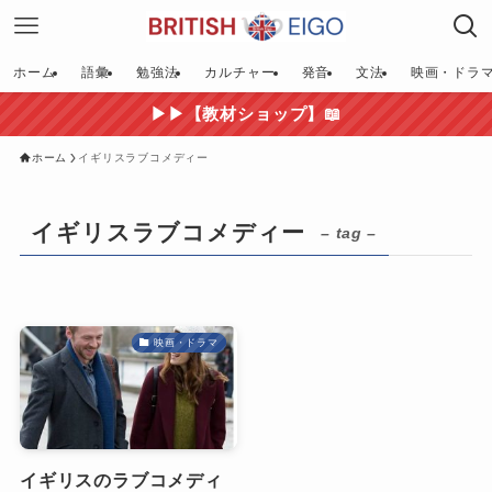
ホーム
語彙
勉強法
カルチャー
発音
文法
映画・ドラ
▶▶【教材ショップ】📖
ホーム
イギリスラブコメディー
イギリスラブコメディー
– tag –
映画・ドラマ
イギリスのラブコメディ