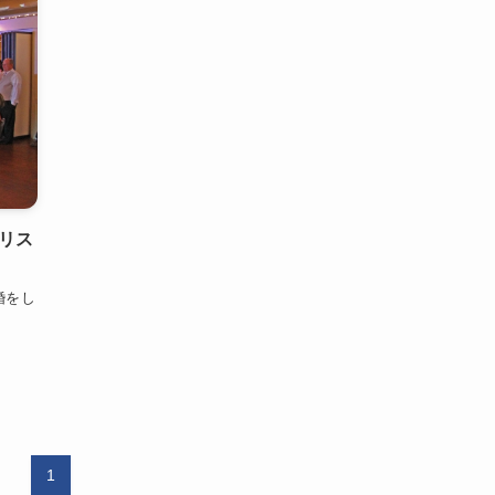
リス
婚をし
1