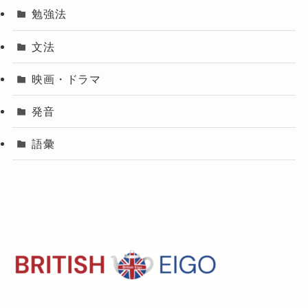
勉強法
文法
映画・ドラマ
発音
語彙