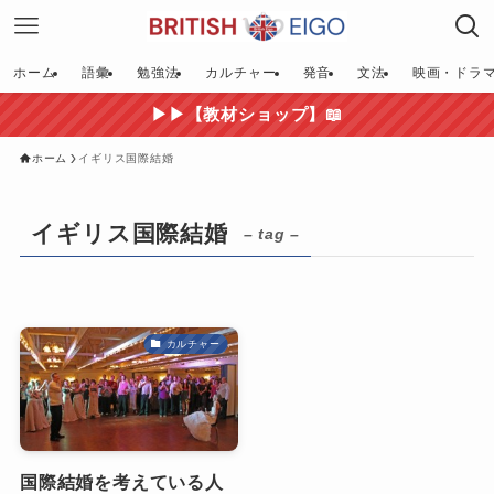
ホーム
語彙
勉強法
カルチャー
発音
文法
映画・ドラ
▶▶【教材ショップ】📖
ホーム
イギリス国際結婚
イギリス国際結婚
– tag –
カルチャー
国際結婚を考えている人