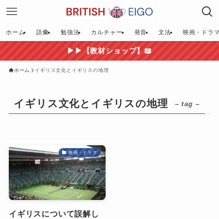
ホーム
語彙
勉強法
カルチャー
発音
文法
映画・ドラ
▶▶【教材ショップ】📖
ホーム
イギリス文化とイギリスの地理
イギリス文化とイギリスの地理
– tag –
映画・ドラマ
イギリスについて誤解し