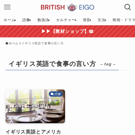
ホーム
語彙
勉強法
カルチャー
発音
文法
映画・ドラ
▶▶【教材ショップ】📖
ホーム
イギリス英語で食事の言い方
イギリス英語で食事の言い方
– tag –
語彙
イギリス英語とアメリカ