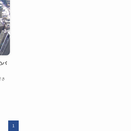
のバ
皆さ
1