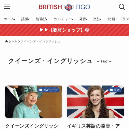
ホーム
語彙
勉強法
カルチャー
発音
文法
映画・ドラ
▶▶【教材ショップ】📖
ホーム
クイーンズ・イングリッシュ
クイーンズ・イングリッシュ
– tag –
カルチャー
発音
クイーンズイングリッシ
イギリス英語の発音・ア