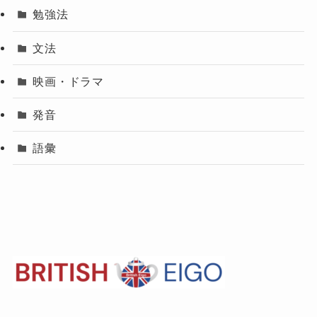
勉強法
文法
映画・ドラマ
発音
語彙