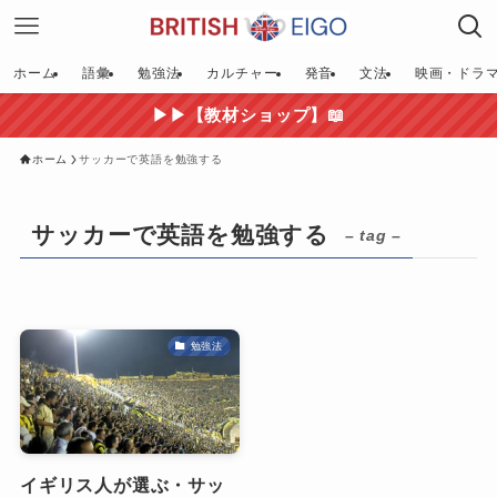
ホーム
語彙
勉強法
カルチャー
発音
文法
映画・ドラ
▶▶【教材ショップ】📖
ホーム
サッカーで英語を勉強する
サッカーで英語を勉強する
– tag –
勉強法
イギリス人が選ぶ・サッ