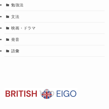
勉強法
文法
映画・ドラマ
発音
語彙