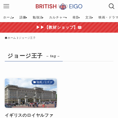
ホーム
語彙
勉強法
カルチャー
発音
文法
映画・ドラ
▶▶【教材ショップ】📖
ホーム
ジョージ王子
ジョージ王子
– tag –
映画・ドラマ
イギリスのロイヤルファ