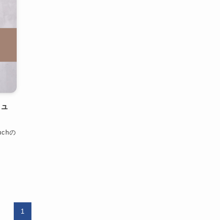
ニュ
uchの
1