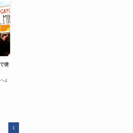
で使
ドへよ
1