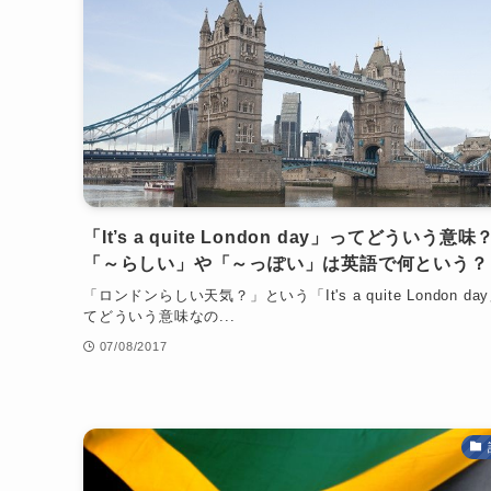
「It’s a quite London day」ってどういう意味
「～らしい」や「～っぽい」は英語で何という？
「ロンドンらしい天気？」という「It's a quite London da
てどういう意味なの...
07/08/2017