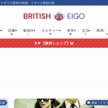
、イギリス英語の知識、イギリス英語の勉強にお勧めの英語教材やイギリス映画
ム
語彙
勉強法
カルチャー
発音
文法
映画・
▶▶【教材ショップ】📖
語彙
映画・ドラ