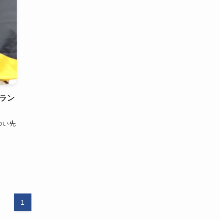
ラン
つい先
1