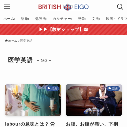
ホーム
語彙
勉強法
カルチャー
発音
文法
映画・ドラ
▶▶【教材ショップ】📖
ホーム
医学英語
医学英語
– tag –
語彙
語彙
labourの意味とは？ 労
お腹、お腹が痛い、下痢