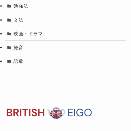
勉強法
文法
映画・ドラマ
発音
語彙