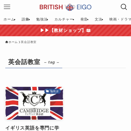
ホーム
語彙
勉強法
カルチャー
発音
文法
映画・ドラ
▶▶【教材ショップ】📖
ホーム
英会話教室
英会話教室
– tag –
勉強法
イギリス英語を専門に学