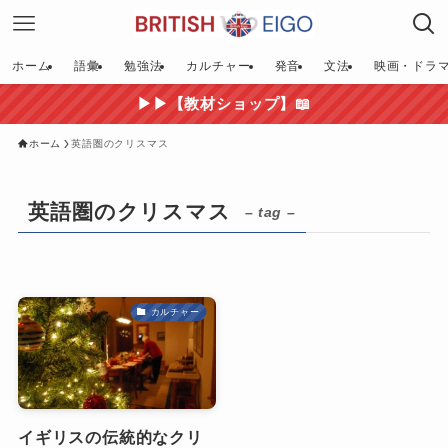
ホーム
語彙
勉強法
カルチャー
発音
文法
映画・ドラ
▶▶【教材ショップ】📖
ホーム
英語圏のクリスマス
英語圏のクリスマス
– tag –
カルチャー
イギリスの伝統的なクリ