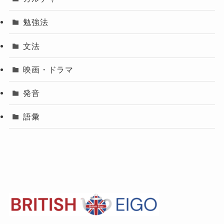
勉強法
文法
映画・ドラマ
発音
語彙