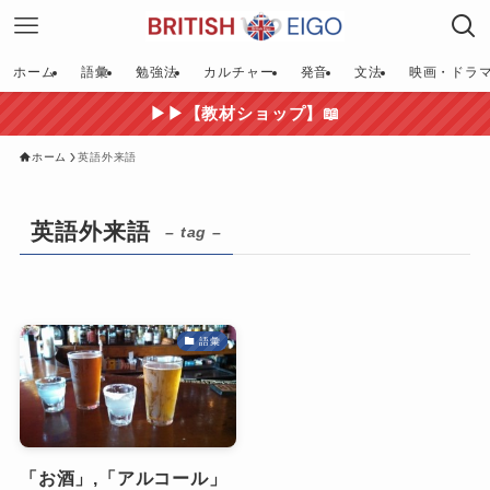
ホーム
語彙
勉強法
カルチャー
発音
文法
映画・ドラ
▶▶【教材ショップ】📖
ホーム
英語外来語
英語外来語
– tag –
語彙
「お酒」,「アルコール」