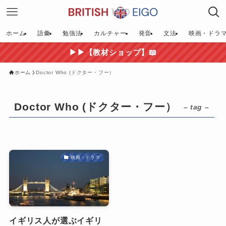
ホーム
語彙
勉強法
カルチャー
発音
文法
映画・ドラ
▶▶【教材ショップ】📖
ホーム
Doctor Who (ドクター・フー）
Doctor Who (ドクター・フー）
– tag –
映画・ドラマ
イギリス人が選ぶイギリ