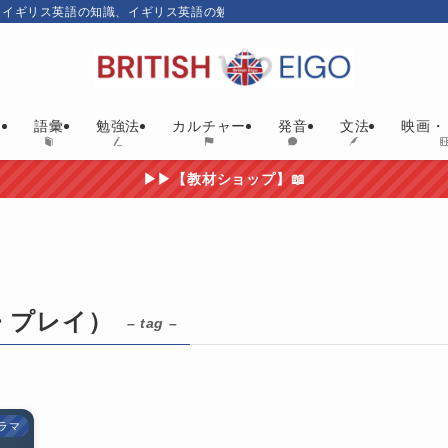
、イギリス英語の知識、イギリス英語の勉強にお勧めの英語教材やイギリス映画
ム
語彙
勉強法
カルチャー
発音
文法
映画・
▶▶【教材ショップ】📖
オブ・プレイ）
– tag –
ラマ