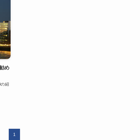
勧め
0の紹
1