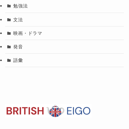
勉強法
文法
映画・ドラマ
発音
語彙