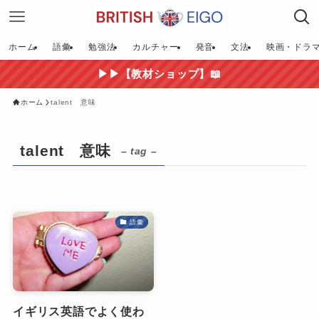
ホーム
語彙
勉強法
カルチャー
発音
文法
映画・ドラ
▶▶【教材ショップ】📖
ホーム
talent 意味
talent 意味
– tag –
語彙
イギリス英語でよく使わ