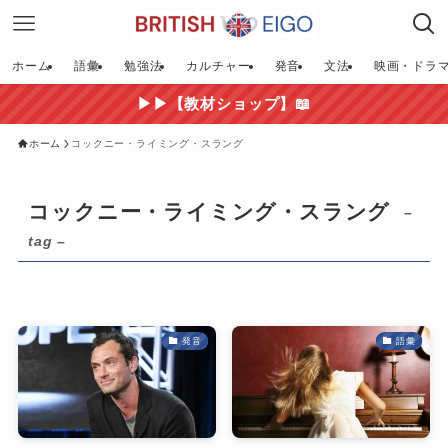
ホーム
語彙
勉強法
カルチャー
発音
文法
映画・ドラ
▶▶【教材ショップ】📖
ホーム
コックニー・ライミング・スラング
コックニー・ライミング・スラング
–
tag –
発音
語彙