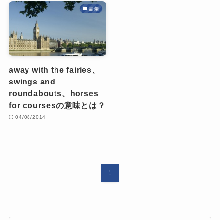
語彙
away with the fairies、
swings and
roundabouts、horses
for coursesの意味とは？
04/08/2014
1