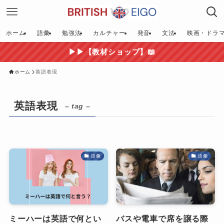
ホーム
語彙
勉強法
カルチャー
発音
文法
映画・ドラ
▶▶【教材ショップ】📖
ホーム
英語表現
英語表現
– tag –
語彙
語彙
ミーハーは英語で何とい
バスや電車で席を譲る際