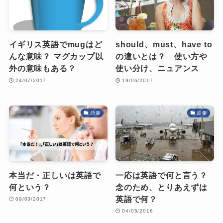
イギリス英語でmugはど
should、must、have to
んな意味？ マグカップ以
の違いとは？ 使い方や
外の意味もある？
使い分け、ニュアンス
24/07/2017
19/06/2017
語彙
語彙
本当だ・正しいは英語で
一応は英語で何と言う？
何という？
念のため、とりあえずは
英語で何？
09/03/2017
04/05/2016