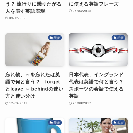
う？ 流行りに乗りたがる
に使える英語フレーズ
人を表す英語表現
25/04/2018
09/12/2022
語彙
語彙
忘れ物、～を忘れたは英
日本代表、イングランド
語で何と言う？ forget
代表は英語で何と言う？
とleave ～ behindの使い
スポーツの会話で使える
方と使い分け
英語
12/09/2017
23/08/2017
語彙
文法