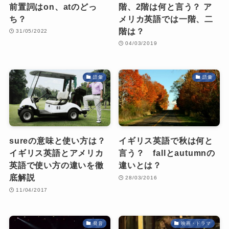
前置詞はon、atのどっ
階、2階は何と言う？ ア
ち？
メリカ英語では一階、二
階は？
31/05/2022
04/03/2019
語彙
語彙
sureの意味と使い方は？
イギリス英語で秋は何と
イギリス英語とアメリカ
言う？ fallとautumnの
英語で使い方の違いを徹
違いとは？
底解説
28/03/2016
11/04/2017
発音
映画・ドラマ