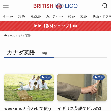
ホーム
語彙
勉強法
カルチャー
発音
文法
映画・ドラ
▶▶【教材ショップ】📖
ホーム
カナダ英語
カナダ英語
– tag –
文法
語彙
weekendと合わせて使う
イギリス英語でビルの1