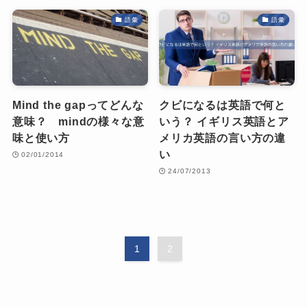
語彙
語彙
Mind the gapってどんな
クビになるは英語で何と
意味？ mindの様々な意
いう？ イギリス英語とア
味と使い方
メリカ英語の言い方の違
い
02/01/2014
24/07/2013
1
2