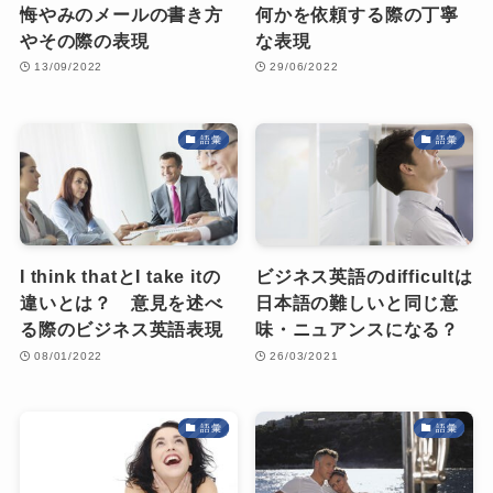
悔やみのメールの書き方
何かを依頼する際の丁寧
やその際の表現
な表現
13/09/2022
29/06/2022
語彙
語彙
I think thatとI take itの
ビジネス英語のdifficultは
違いとは？ 意見を述べ
日本語の難しいと同じ意
る際のビジネス英語表現
味・ニュアンスになる？
08/01/2022
26/03/2021
語彙
語彙