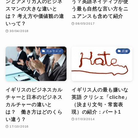
ンとアメリカ人のビジネ
う？英語ネイティブが使
スマンの大きな違いと
う最も自然な言い方をニ
は？ 考え方や価値観の違
ュアンスも含めて紹介
いって？
08/05/2017
30/04/2018
カルチャー
語彙
イギリスのビジネスカル
イギリス人の最も嫌いな
チャーと日本のビジネス
英語 クリシェ「cliche」
カルチャーの違いと
（決まり文句・常套表
は？ 働き方はどのくら
現）の紹介：パート1
い違う？
07/03/2014
17/10/2016