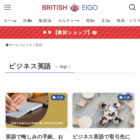
ホーム
語彙
勉強法
カルチャー
発音
文法
映画・ドラ
▶▶【教材ショップ】📖
ホーム
ビジネス英語
ビジネス英語
– tag –
語彙
語彙
英語で悔しみの手紙、お
ビジネス英語で取引先に