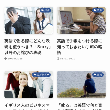
語彙
語彙
英語で謝る際にどんな表
英語で手帳をつける際に
現を使うべき？「Sorry」
知っておきたい手帳の略
以外のお詫びの表現
語
19/04/2019
08/01/2019
カルチャー
語彙
イギリス人のビジネスマ
「叱る」は英語で何と言