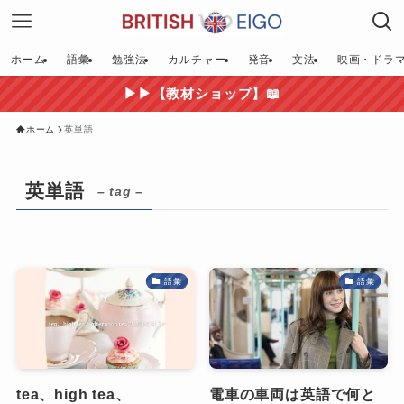
ホーム
語彙
勉強法
カルチャー
発音
文法
映画・ドラ
▶▶【教材ショップ】📖
ホーム
英単語
英単語
– tag –
語彙
語彙
tea、high tea、
電車の車両は英語で何と