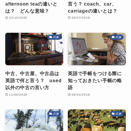
afternoon teaの違いと
言う？ coach、car、
は？ どんな意味？
carriageの違いとは？
22/12/2022
29/07/2019
語彙
語彙
中古、中古屋、中古品は
英語で手帳をつける際に
英語で何と言う？ used
知っておきたい手帳の略
以外の中古の言い方
語
11/04/2019
08/01/2019
語彙
語彙