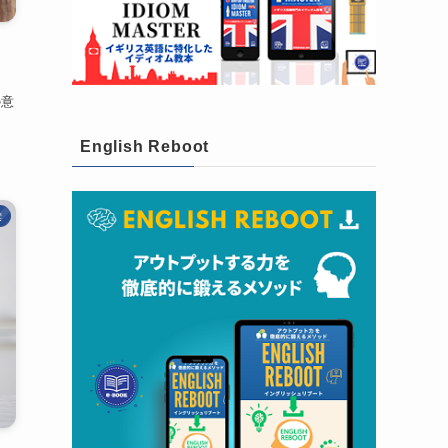
の意
English Reboot
彙