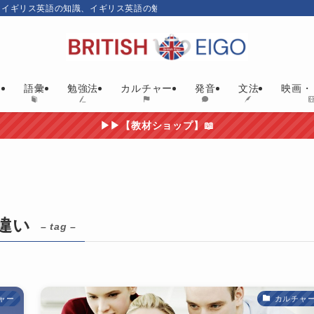
、イギリス英語の知識、イギリス英語の勉強にお勧めの英語教材やイギリス映画
ム
語彙
勉強法
カルチャー
発音
文法
映画・
▶▶【教材ショップ】📖
違い
– tag –
ャー
カルチャ