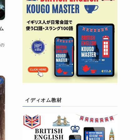
ム
回の
彙
イディオム教材