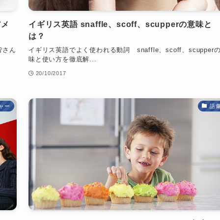
アメ
イギリス英語 snaffle、scoff、scupperの意味と
は？
皆さん
イギリス英語でよく使われる動詞 snaffle、scoff、scupper
味と使い方を徹底解...
20/10/2017
ャー
語