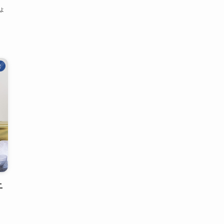
ょ
彙
ニ
ョ