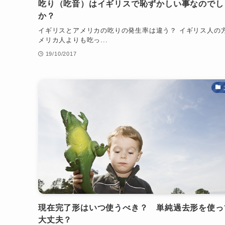
吃り（吃音）はイギリスで恥ずかしい事なのでし
か？
イギリスとアメリカの吃りの発生率は違う？ イギリス人の
メリカ人よりも吃っ...
19/10/2017
現在完了形はいつ使うべき？ 単純過去形を使っ
大丈夫？