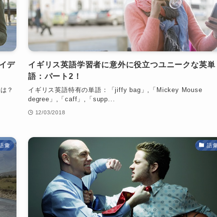
イデ
イギリス英語学習者に意外に役立つユニークな英単
語：パート2！
とは？
イギリス英語特有の単語：「jiffy bag」,「Mickey Mouse
degree」,「caff」,「supp...
12/03/2018
語彙
語