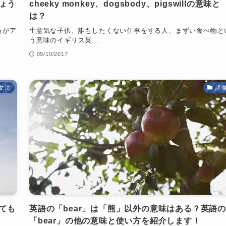
ょう
cheeky monkey、dogsbody、pigswillの意味と
は？
方がア
生意気な子供、誰もしたくない仕事をする人、まずい食べ物と
う意味のイギリス英...
09/10/2017
文法
語
ても
英語の「bear」は「熊」以外の意味はある？英語の
「bear」の他の意味と使い方を紹介します！