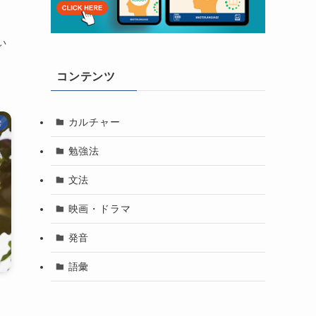
い
コンテンツ
カルチャー
彙
勉強法
文法
映画・ドラマ
発音
語彙