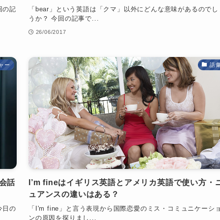
回の記
「bear」という英語は「クマ」以外にどんな意味があるのでし
うか？ 今回の記事で...
26/06/2017
ャー
語
会話
I’m fineはイギリス英語とアメリカ英語で使い方・
ュアンスの違いはある？
今日の
「I'm fine」と言う表現から国際恋愛のミス・コミュニケーシ
ンの原因を探りまし...