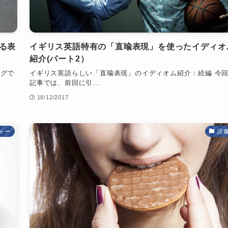
る表
イギリス英語特有の「直喩表現」を使ったイディオ
紹介(パート2）
ングで
イギリス英語らしい「直喩表現」のイディオム紹介：続編 今
記事では、前回に引...
18/12/2017
ャー
語