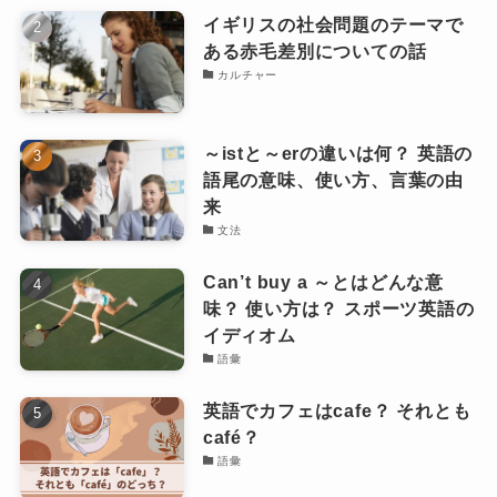
イギリスの社会問題のテーマで
ある赤毛差別についての話
カルチャー
～istと～erの違いは何？ 英語の
語尾の意味、使い方、言葉の由
来
文法
Can’t buy a ～とはどんな意
味？ 使い方は？ スポーツ英語の
イディオム
語彙
英語でカフェはcafe？ それとも
café？
語彙