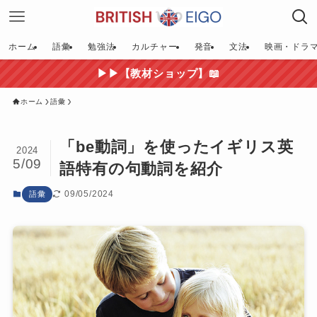
ホーム
語彙
勉強法
カルチャー
発音
文法
映画・ドラ
▶▶【教材ショップ】📖
ホーム
語彙
「be動詞」を使ったイギリス英
2024
5/09
語特有の句動詞を紹介
09/05/2024
語彙