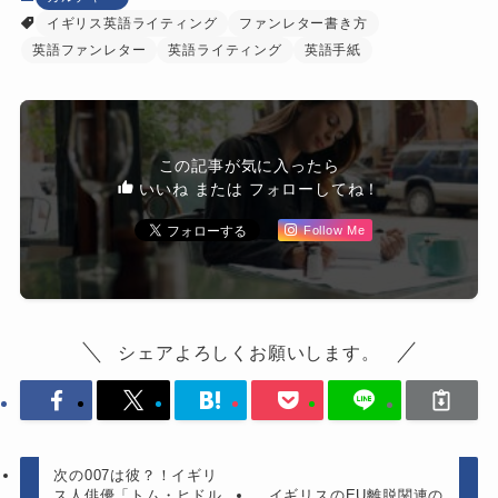
イギリス英語ライティング
ファンレター書き方
英語ファンレター
英語ライティング
英語手紙
この記事が気に入ったら
いいね または フォローしてね！
Follow Me
シェアよろしくお願いします。
次の007は彼？！イギリ
ス人俳優「トム・ヒドル
イギリスのEU離脱関連の