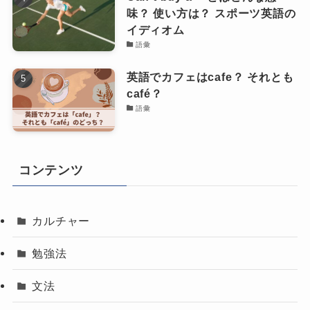
味？ 使い方は？ スポーツ英語の
イディオム
語彙
英語でカフェはcafe？ それとも
café？
語彙
コンテンツ
カルチャー
勉強法
文法