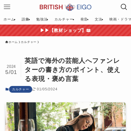
ホーム
語彙
勉強法
カルチャー
発音
文法
映画・ドラ
▶▶【教材ショップ】📖
ホーム
カルチャー
英語で海外の芸能人へファンレ
2024
ターの書き方のポイント、使え
5/01
る表現・褒め言葉
01/05/2024
カルチャー