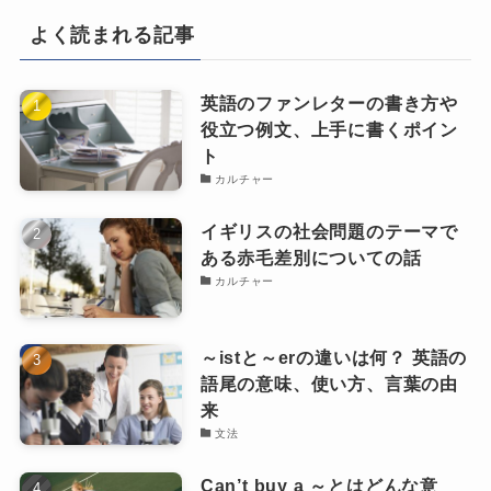
よく読まれる記事
英語のファンレターの書き方や
役立つ例文、上手に書くポイン
ト
カルチャー
イギリスの社会問題のテーマで
ある赤毛差別についての話
カルチャー
～istと～erの違いは何？ 英語の
語尾の意味、使い方、言葉の由
来
文法
Can’t buy a ～とはどんな意