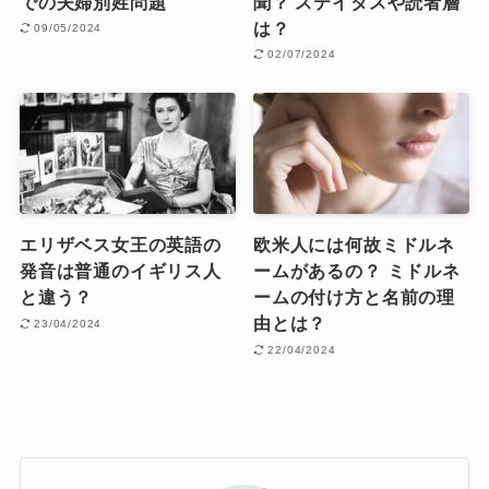
での夫婦別姓問題
聞？ ステイタスや読者層
は？
09/05/2024
02/07/2024
エリザベス女王の英語の
欧米人には何故ミドルネ
発音は普通のイギリス人
ームがあるの？ ミドルネ
と違う？
ームの付け方と名前の理
由とは？
23/04/2024
22/04/2024