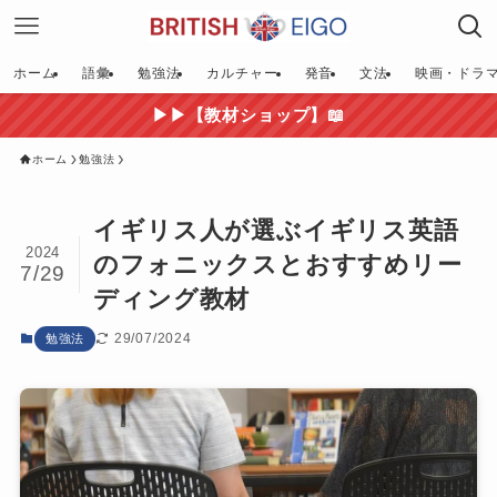
ホーム
語彙
勉強法
カルチャー
発音
文法
映画・ドラ
▶▶【教材ショップ】📖
ホーム
勉強法
イギリス人が選ぶイギリス英語
2024
のフォニックスとおすすめリー
7/29
ディング教材
29/07/2024
勉強法