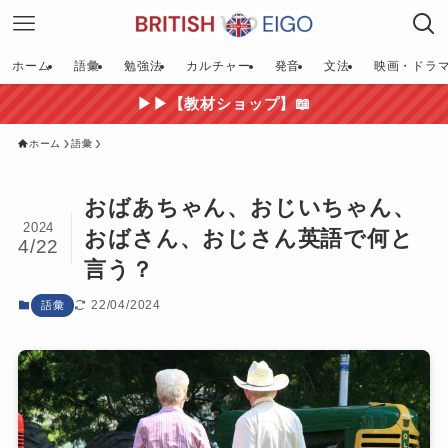
ホーム
語彙
勉強法
カルチャー
発音
文法
映画・ドラ
▶▶【教材ショップ】📖
ホーム
語彙
おばあちゃん、おじいちゃん、
2024
おばさん、おじさん英語で何と
4/22
言う？
22/04/2024
語彙