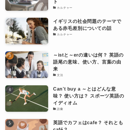
ト
カルチャー
イギリスの社会問題のテーマで
ある赤毛差別についての話
カルチャー
～istと～erの違いは何？ 英語の
語尾の意味、使い方、言葉の由
来
文法
Can’t buy a ～とはどんな意
味？ 使い方は？ スポーツ英語の
イディオム
語彙
英語でカフェはcafe？ それとも
café？