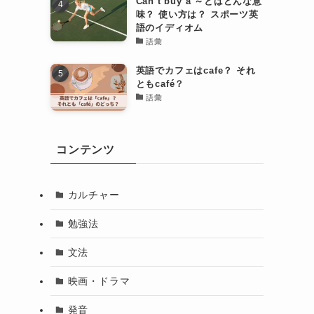
Can’t buy a ～とはどんな意
味？ 使い方は？ スポーツ英
語のイディオム
語彙
英語でカフェはcafe？ それ
ともcafé？
語彙
コンテンツ
カルチャー
ま
勉強法
文法
映画・ドラマ
発音