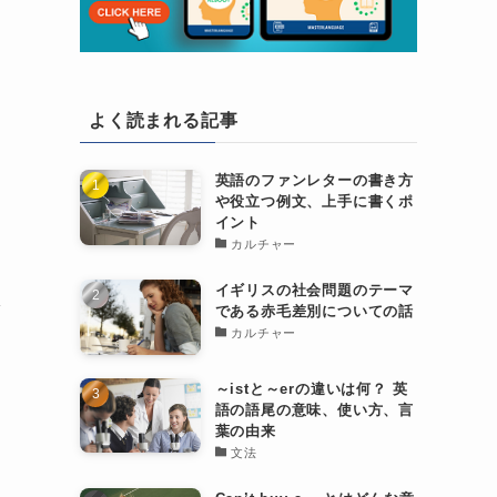
よく読まれる記事
英語のファンレターの書き方
や役立つ例文、上手に書くポ
イント
カルチャー
イギリスの社会問題のテーマ
え
である赤毛差別についての話
カルチャー
～istと～erの違いは何？ 英
語の語尾の意味、使い方、言
葉の由来
文法