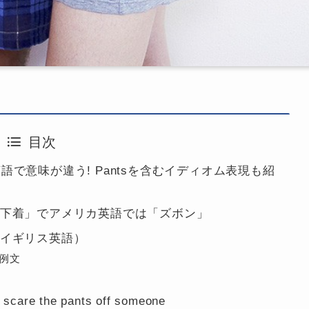
目次
語で意味が違う! Pantsを含むイディオム表現も紹
用の下着」でアメリカ英語では「ズボン」
（イギリス英語）
 例文
 the pants off someone