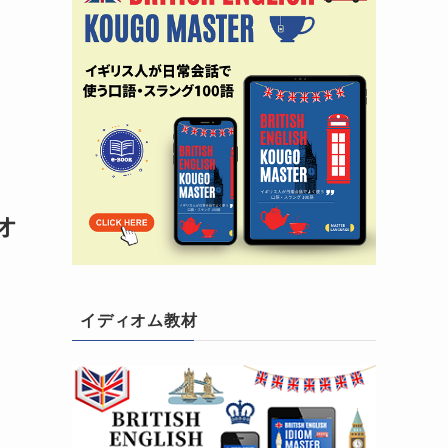
オ
イディオム教材
ィ