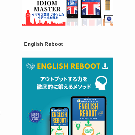
の
English Reboot
」
味