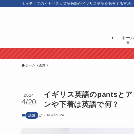
ネイティブのイギリス人英語教師がイギリス英語を勉強する方法
ホー
ホーム
語彙
イギリス英語のpantsと
2024
4/20
ンや下着は英語で何？
20/04/2024
語彙