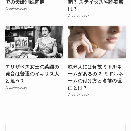
での夫婦別姓問題
聞？ ステイタスや読者層
は？
09/05/2024
02/07/2024
エリザベス女王の英語の
欧米人には何故ミドルネ
発音は普通のイギリス人
ームがあるの？ ミドルネ
と違う？
ームの付け方と名前の理
由とは？
23/04/2024
22/04/2024