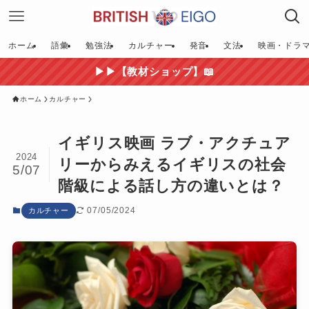
ホーム
語彙
勉強法
カルチャー
発音
文法
映画・ドラ
▶▶【教材ショップ】📖
ホーム
カルチャー
イギリス映画 ラブ・アクチュア
2024
リーからみえるイギリスの社会
5/07
階級による話し方の違いとは？
07/05/2024
カルチャー