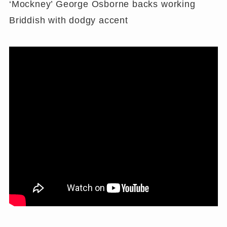
‘Mockney’ George Osborne backs working
Briddish with dodgy accent