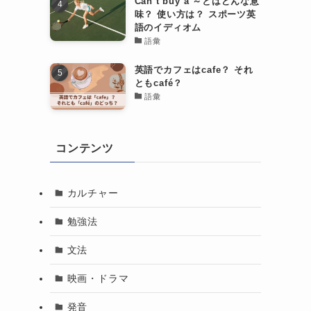
Can’t buy a ～とはどんな意
味？ 使い方は？ スポーツ英
語のイディオム
語彙
英語でカフェはcafe？ それ
ともcafé？
語彙
コンテンツ
カルチャー
勉強法
文法
映画・ドラマ
発音