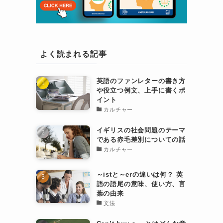
よく読まれる記事
英語のファンレターの書き方
や役立つ例文、上手に書くポ
イント
カルチャー
イギリスの社会問題のテーマ
である赤毛差別についての話
カルチャー
～istと～erの違いは何？ 英
語の語尾の意味、使い方、言
葉の由来
文法