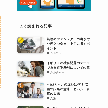
よく読まれる記事
英語のファンレターの書き方
や役立つ例文、上手に書くポ
イント
カルチャー
イギリスの社会問題のテーマ
である赤毛差別についての話
カルチャー
～istと～erの違いは何？ 英
語の語尾の意味、使い方、言
葉の由来
文法