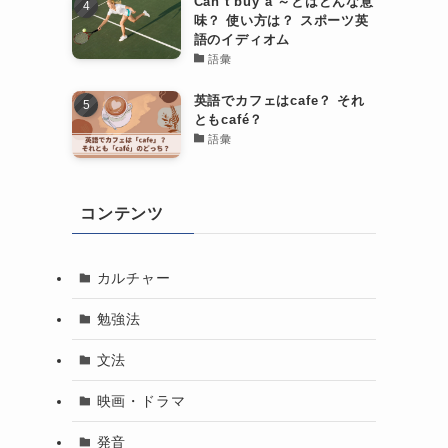
Can’t buy a ～とはどんな意
味？ 使い方は？ スポーツ英
語のイディオム
語彙
英語でカフェはcafe？ それ
ともcafé？
語彙
コンテンツ
カルチャー
勉強法
文法
映画・ドラマ
発音