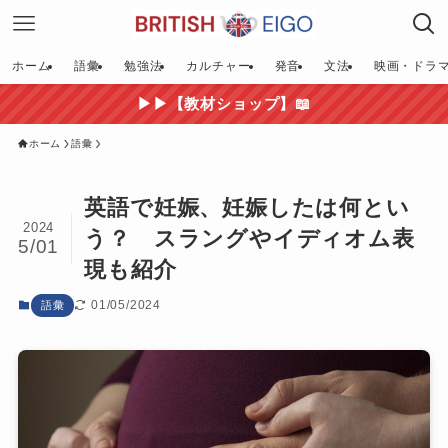
ホーム
語彙
勉強法
カルチャー
発音
文法
映画・ドラ
▶▶【教材ショップ】📖
ホーム
語彙
英語で妊娠、妊娠したは何とい
2024
う？ スラングやイディオム表
5/01
現も紹介
01/05/2024
語彙