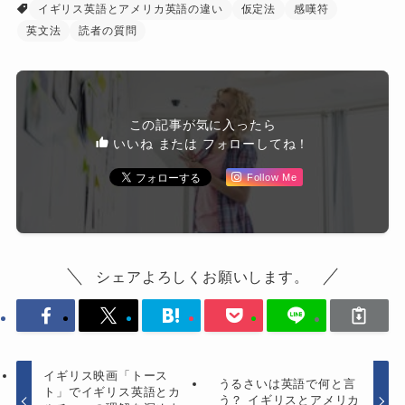
イギリス英語とアメリカ英語の違い
仮定法
感嘆符
英文法
読者の質問
この記事が気に入ったら
いいね または フォローしてね！
Follow Me
シェアよろしくお願いします。
イギリス映画「トース
うるさいは英語で何と言
ト」でイギリス英語とカ
う？ イギリスとアメリカ