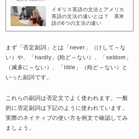
イギリス英語の文法とアメリカ
英語の文法の違いとは？ 英米
語の6つの文法の違い
まず「
否定副詞
」とは「
never
」（
けして～な
い
）や、「
hardly
」(
殆ど～ない
）、「
seldom
」
（
滅多に～ない
）、「
little
」（
殆ど～ない
）と
いった副詞です。
これらの副詞は否定文でよく使われます。一般
的に否定副詞は下記のように使われています。
実際のネイティブの使い方を例文で確認してみ
ましょう。