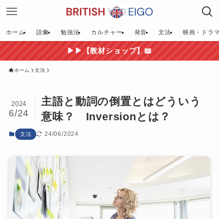
ホーム
語彙
勉強法
カルチャー
発音
文法
映画・ドラ
▶▶【教材ショップ】📖
ホーム
文法
主語と動詞の倒置とはどういう
2024
6/24
意味？ Inversionとは？
24/06/2024
文法