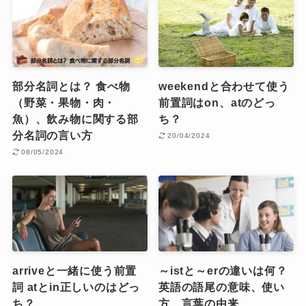
部分名詞とは？ 食べ物
weekendと合わせて使う
（野菜・果物・肉・
前置詞はon、atのどっ
魚）、飲み物に関する部
ち？
分名詞の言い方
20/04/2024
08/05/2024
arriveと一緒に使う前置
～istと～erの違いは何？
詞 atとin正しいのはどっ
英語の語尾の意味、使い
ち？
方、言葉の由来