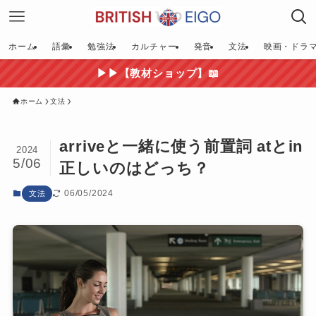
ホーム
語彙
勉強法
カルチャー
発音
文法
映画・ドラ
▶▶【教材ショップ】📖
ホーム
文法
arriveと一緒に使う前置詞 atとin
2024
5/06
正しいのはどっち？
06/05/2024
文法