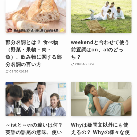
部分名詞とは？ 食べ物
weekendと合わせて使う
（野菜・果物・肉・
前置詞はon、atのどっ
魚）、飲み物に関する部
ち？
分名詞の言い方
20/04/2024
08/05/2024
～istと～erの違いは何？
Whyは疑問文以外にも使
英語の語尾の意味、使い
えるの？ Whyの様々な使