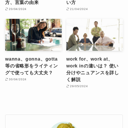
方、言葉の由来
い方
20/04/2024
21/04/2024
wanna、gonna、gotta
work for、work at、
等の省略形をライティン
work inの違いは？ 使い
グで使っても大丈夫？
分けやニュアンスを詳し
く解説
30/04/2024
29/05/2024