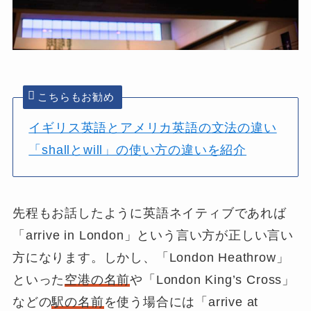
こちらもお勧め
イギリス英語とアメリカ英語の文法の違い
「shallとwill」の使い方の違いを紹介
先程もお話したように英語ネイティブであれば
「arrive in London」という言い方が正しい言い
方になります。しかし、「
London Heathrow
」
といった
空港の名前
や「
London King’s Cross
」
などの
駅の名前
を使う場合には「
arrive at