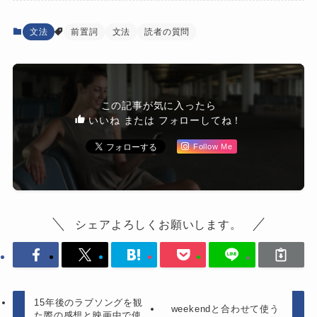
文法
前置詞
文法
読者の質問
この記事が気に入ったら
いいね または フォローしてね！
Follow Me
シェアよろしくお願いします。
15年後のラブソングを観
weekendと合わせて使う
た際の感想と映画中で使