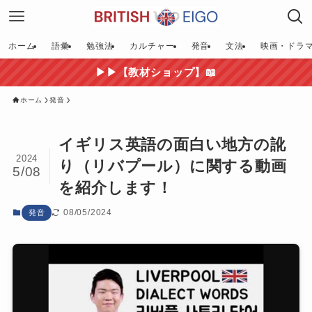
ホーム
語彙
勉強法
カルチャー
発音
文法
映画・ドラ
▶▶【教材ショップ】📖
ホーム
発音
イギリス英語の面白い地方の訛
2024
り（リバプール）に関する動画
5/08
を紹介します！
08/05/2024
発音