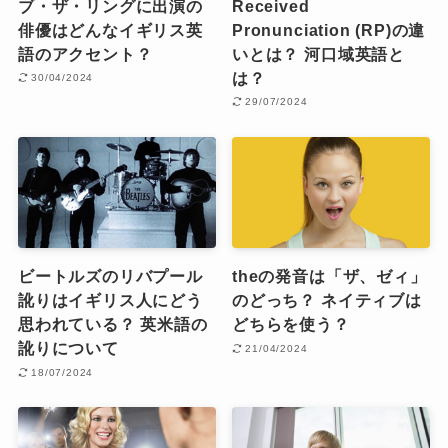
ブ・ザ・リングに出演の
Received
俳優はどんなイギリス英
Pronunciation (RP)の違
語のアクセント？
いとは？ 河口域英語と
は？
30/04/2024
29/07/2024
ビートルズのリバプール
theの発音は「ザ、ゼィ」
訛りはイギリス人にどう
のどっち？ ネイティブは
思われている？ 英米語の
どちらを使う？
訛りについて
21/04/2024
18/07/2024