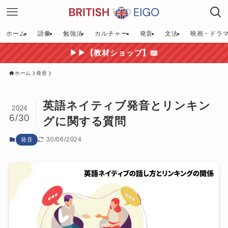
ホーム
語彙
勉強法
カルチャー
発音
文法
映画・ドラ
▶▶【教材ショップ】📖
ホーム
発音
英語ネイティブ発音とリンキン
2024
6/30
グに関する質問
30/06/2024
発音