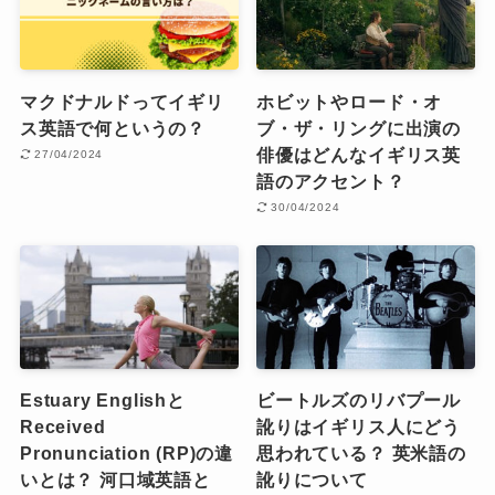
マクドナルドってイギリ
ホビットやロード・オ
ス英語で何というの？
ブ・ザ・リングに出演の
俳優はどんなイギリス英
27/04/2024
語のアクセント？
30/04/2024
Estuary Englishと
ビートルズのリバプール
Received
訛りはイギリス人にどう
Pronunciation (RP)の違
思われている？ 英米語の
いとは？ 河口域英語と
訛りについて