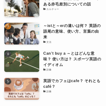
ある赤毛差別についての話
カルチャー
～istと～erの違いは何？ 英語の
語尾の意味、使い方、言葉の由
来
文法
Can’t buy a ～とはどんな意
味？ 使い方は？ スポーツ英語の
イディオム
語彙
英語でカフェはcafe？ それとも
café？
語彙