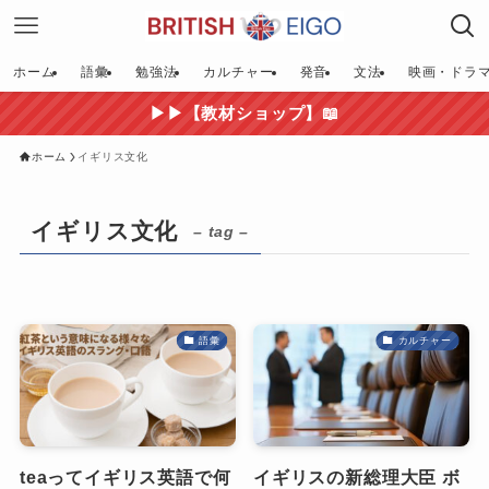
ホーム
語彙
勉強法
カルチャー
発音
文法
映画・ドラ
▶▶【教材ショップ】📖
ホーム
イギリス文化
イギリス文化
– tag –
語彙
カルチャー
teaってイギリス英語で何
イギリスの新総理大臣 ボ