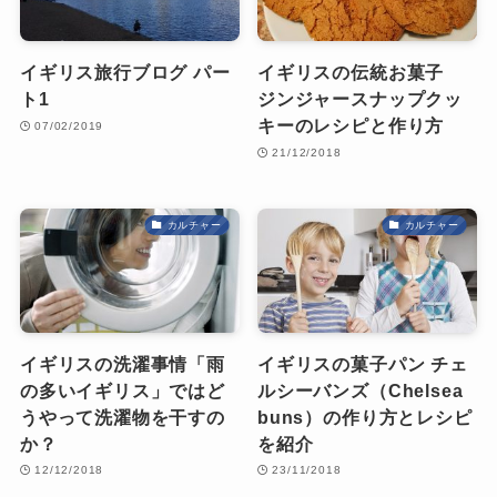
イギリス旅行ブログ パー
イギリスの伝統お菓子
ト1
ジンジャースナップクッ
キーのレシピと作り方
07/02/2019
21/12/2018
カルチャー
カルチャー
イギリスの洗濯事情「雨
イギリスの菓子パン チェ
の多いイギリス」ではど
ルシーバンズ（Chelsea
うやって洗濯物を干すの
buns）の作り方とレシピ
か？
を紹介
12/12/2018
23/11/2018