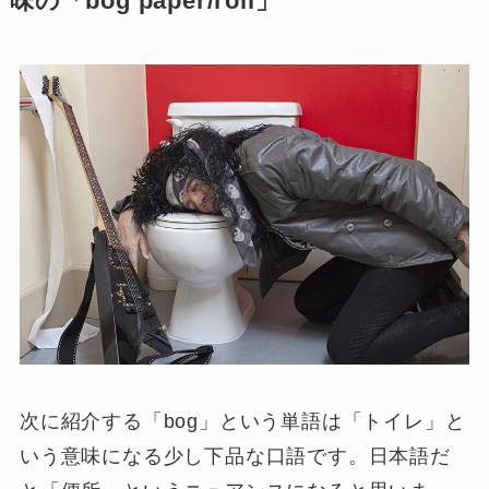
味の「bog paper/roll」
次に紹介する「
bog
」という単語は「
トイレ
」と
いう意味になる少し下品な口語です。日本語だ