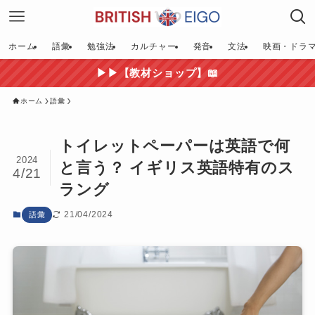
ホーム
語彙
勉強法
カルチャー
発音
文法
映画・ドラ
▶▶【教材ショップ】📖
ホーム
語彙
トイレットペーパーは英語で何
2024
と言う？ イギリス英語特有のス
4/21
ラング
21/04/2024
語彙