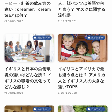
ーヒー・紅茶の飲み方の
人、顔パンツは英語で何
違い：creamer、cream
と言う？ マスクに関する
teaとは何？
流行語
06/06/2022
10/12/2021
カルチャー
カルチャー
イギリスと日本の労働環
イギリスとアメリカで最
境の違いはどんな所？ イ
も違う点とは？ アメリカ
ギリスの職場の文化って
人とイギリス人の大きな
どんな感じ？
違いTOP5
09/01/2020
29/11/2018
カルチャー
カルチャー