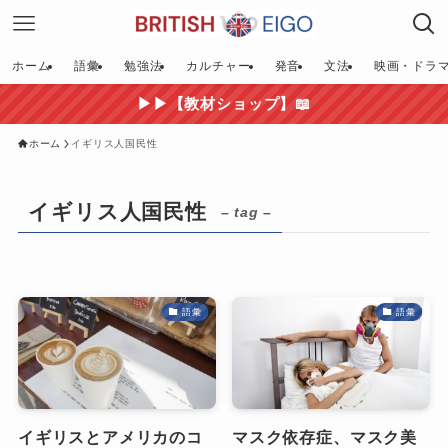
ホーム
語彙
勉強法
カルチャー
発音
文法
映画・ドラ
▶▶【教材ショップ】📖
ホーム
イギリス人国民性
イギリス人国民性
– tag –
語彙
語彙
イギリスとアメリカのコ
マスク依存症、マスク美