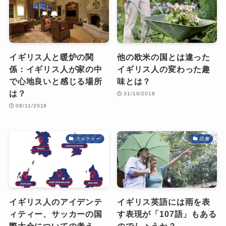
イギリス人と暖炉の関
他の欧米の国とは違った
係：イギリス人が家の中
イギリス人の変わった趣
で心地良いと感じる場所
味とは？
は？
31/10/2018
08/11/2018
カルチャー
語彙
イギリス人のアイデンテ
イギリス英語には雨を表
ィティー、サッカーの国
す表現が「107語」もある
際大会についての考え
のでしょうか？