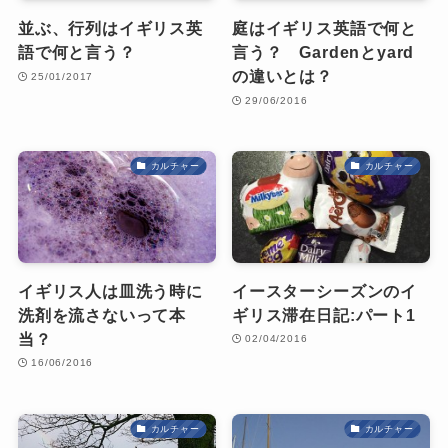
並ぶ、行列はイギリス英
庭はイギリス英語で何と
語で何と言う？
言う？ Gardenとyard
の違いとは？
25/01/2017
29/06/2016
カルチャー
カルチャー
イギリス人は皿洗う時に
イースターシーズンのイ
洗剤を流さないって本
ギリス滞在日記:パート1
当？
02/04/2016
16/06/2016
カルチャー
カルチャー