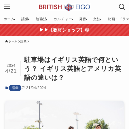
ホーム
語彙
勉強法
カルチャー
発音
文法
映画・ドラ
▶▶【教材ショップ】📖
ホーム
語彙
駐車場はイギリス英語で何とい
2024
う？ イギリス英語とアメリカ英
4/21
語の違いは？
21/04/2024
語彙