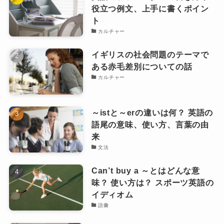
役立つ例文、上手に書くポイン
ト
カルチャー
イギリスの社会問題のテーマで
ある赤毛差別についての話
カルチャー
～istと～erの違いは何？ 英語の
語尾の意味、使い方、言葉の由
来
文法
Can’t buy a ～とはどんな意
味？ 使い方は？ スポーツ英語の
イディオム
語彙