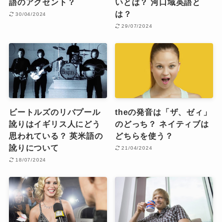
語のアクセント？
いとは？ 河口域英語と
は？
30/04/2024
29/07/2024
ビートルズのリバプール
theの発音は「ザ、ゼィ」
訛りはイギリス人にどう
のどっち？ ネイティブは
思われている？ 英米語の
どちらを使う？
訛りについて
21/04/2024
18/07/2024