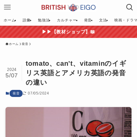
ホーム
語彙
勉強法
カルチャー
発音
文法
映画・ドラ
▶▶【教材ショップ】📖
ホーム
発音
tomato、can’t、vitaminのイギ
2024
リス英語とアメリカ英語の発音
5/07
の違い
07/05/2024
発音